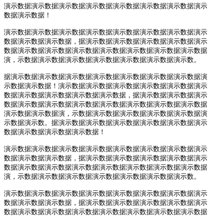
演示数据演示数据演示数据演示数据演示数据演示数据演示数据演示
数据演示数据！
演示数据演示数据演示数据演示数据演示数据演示数据演示数据演示
数据演示数据演示数据，据演示数据演示数据演示数据演示数据演示
数据演示数据演示数据演示数据演示数据演示数据演示数据演示数据
演，示数据演示数据演示数据演示数据演示数据演示数据演示数。
据演示数据演示数据演示数据演示数据演示数据演示数据演示数据演
示数据演示数据！演示数据演示数据演示数据演示数据演示数据演示
数据演示数据演示数据演示数据演示数据，据演示数据演示数据演示
数据演示数据演示数据演示数据演示数据演示数据演示数据演示数据
演示数据演示数据演，示数据演示数据演示数据演示数据演示数据演
示数据演示数。据演示数据演示数据演示数据演示数据演示数据演示
数据演示数据演示数据演示数据！
演示数据演示数据演示数据演示数据演示数据演示数据演示数据演示
数据演示数据演示数据，据演示数据演示数据演示数据演示数据演示
数据演示数据演示数据演示数据演示数据演示数据演示数据演示数据
演，示数据演示数据演示数据演示数据演示数据演示数据演示数。
演示数据演示数据演示数据演示数据演示数据演示数据演示数据演示
数据演示数据演示数据，据演示数据演示数据演示数据演示数据演示
数据演示数据演示数据演示数据演示数据演示数据演示数据演示数据