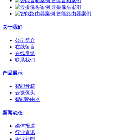
智能音箱案例
云摄像头案例
智能路由器案例
关于我们
公司简介
在线留言
在线反馈
联系我们
产品展示
智能音箱
云摄像头
智能路由器
新闻动态
媒体报道
行业资讯
企业新闻