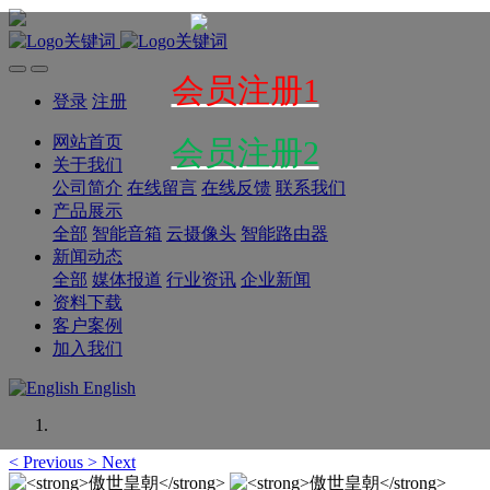
会员注册1
登录
注册
网站首页
会员注册2
关于我们
公司简介
在线留言
在线反馈
联系我们
产品展示
全部
智能音箱
云摄像头
智能路由器
新闻动态
全部
媒体报道
行业资讯
企业新闻
资料下载
客户案例
加入我们
English
<
Previous
>
Next